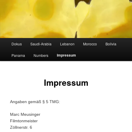
Zum
lost in horizontal altitude sickness
Inhalt
wechseln
STUDIOGELB
Hauptmenü
Dokus
Saudi-Arabia
Lebanon
Morocco
Bolivia
Impressum
Panama
Numbers
Impressum
Angaben gemäß § 5 TMG:
Marc Meusinger
Filmtonmeister
Zöllnerstr. 6