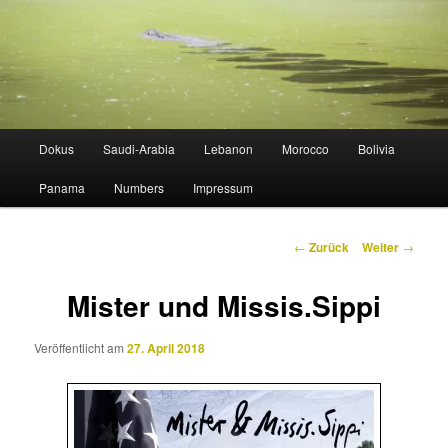
Zum
lost in horizontal altitude sickness
Inhalt
wechseln
STUDIOGELB
Hauptmenü
Dokus
Saudi-Arabia
Lebanon
Morocco
Bolivia
Panama
Numbers
Impressum
Beitrags-
←
Zurück
Weiter
→
Navigation
Mister und Missis.Sippi
Veröffentlicht am
27. April 2018