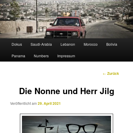
Zum
lost in horizontal altitude sickness
Inhalt
wechseln
STUDIOGELB
Hauptmenü
Dokus
Saudi-Arabia
Lebanon
Morocco
Bolivia
Panama
Numbers
Impressum
Beitrags-
←
Zurück
Navigation
Die Nonne und Herr Jilg
Veröffentlicht am
29. April 2021