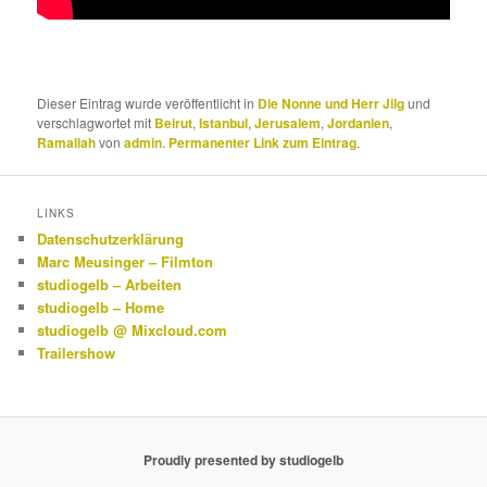
Dieser Eintrag wurde veröffentlicht in
Die Nonne und Herr Jilg
und
verschlagwortet mit
Beirut
,
Istanbul
,
Jerusalem
,
Jordanien
,
Ramallah
von
admin
.
Permanenter Link zum Eintrag
.
LINKS
Datenschutzerklärung
Marc Meusinger – Filmton
studiogelb – Arbeiten
studiogelb – Home
studiogelb @ Mixcloud.com
Trailershow
Proudly presented by studiogelb