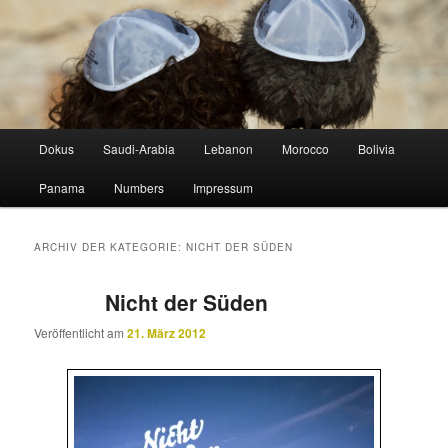
Zum
Zum
lost in horizontal altitude sickness
Inhalt
sekundären
wechseln
Inhalt
wechseln
STUDIOGELB
Hauptmenü
Dokus
Saudi-Arabia
Lebanon
Morocco
Bolivia
Panama
Numbers
Impressum
ARCHIV DER KATEGORIE:
NICHT DER SÜDEN
Nicht der Süden
Veröffentlicht am
21. März 2012