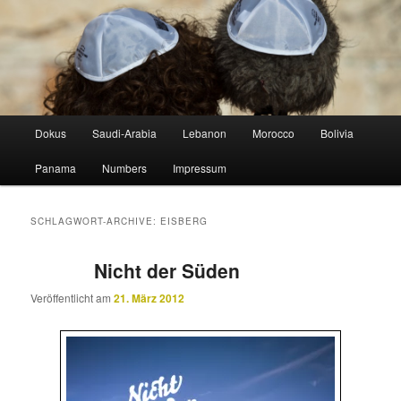
Zum
Zum
lost in horizontal altitude sickness
Inhalt
sekundären
wechseln
Inhalt
wechseln
STUDIOGELB
Hauptmenü
Dokus
Saudi-Arabia
Lebanon
Morocco
Bolivia
Panama
Numbers
Impressum
SCHLAGWORT-ARCHIVE:
EISBERG
Nicht der Süden
Veröffentlicht am
21. März 2012