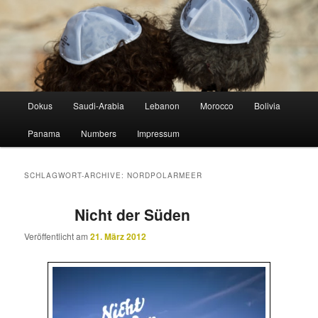
Zum
Zum
lost in horizontal altitude sickness
Inhalt
sekundären
wechseln
Inhalt
wechseln
STUDIOGELB
Hauptmenü
Dokus
Saudi-Arabia
Lebanon
Morocco
Bolivia
Panama
Numbers
Impressum
SCHLAGWORT-ARCHIVE:
NORDPOLARMEER
Nicht der Süden
Veröffentlicht am
21. März 2012